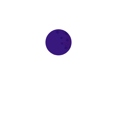
Groupe Legendre
Korus
Label Experience
Lcr Architectes
Le Connecteur
Moho
Mur.Mur Architectes
Nadau Architecture